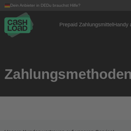
Dein Anbieter in DE
Du brauchst Hilfe?
Prepaid Zahlungsmittel
Handy 
Zum Inhalt springen
Zahlungsmethode