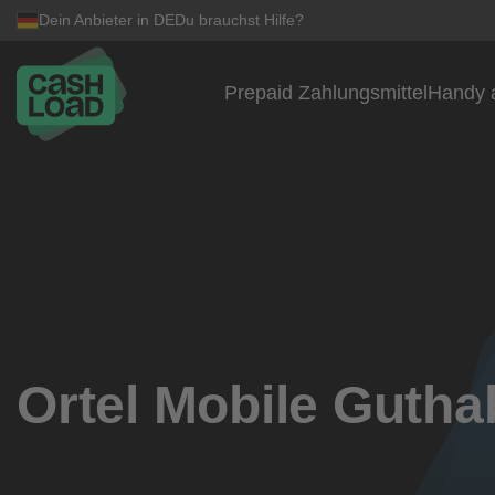
Dein Anbieter in DE
Du brauchst Hilfe?
Prepaid Zahlungsmittel
Handy 
Zum Inhalt springen
Ortel Mobile Guth