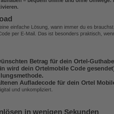
 aufladen – bequem online und ohne Umwege. D
ivieren.
load
d eine einfache Lösung, wann immer du es brauchs
ode per E-Mail. Das ist besonders praktisch, wen
wünschten Betrag für dein Ortel-Guthabe
hin wird dein Ortelmobile Code gesendet
ahlungsmethode.
altenen Aufladecode für dein Ortel Mobi
gital und unkompliziert.
inlösen in wenigen Sekunden