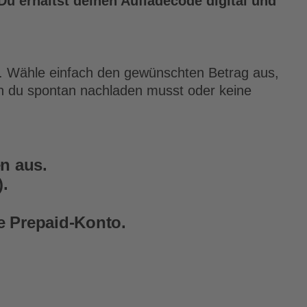
u erhältst deinen Aufladecode digital und
t. Wähle einfach den gewünschten Betrag aus,
n du spontan nachladen musst oder keine
n aus.
).
le Prepaid-Konto.