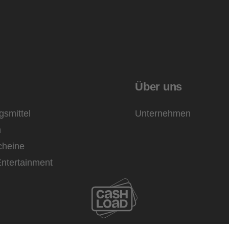
Über uns
gsmittel
Unternehmen
n
cheine
ntertainment