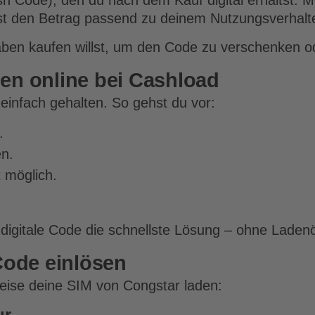
sh Code), den du nach dem Kauf digital erhältst. 
lst den Betrag passend zu deinem Nutzungsverhalt
ben kaufen willst, um den Code zu verschenken od
den online bei Cashload
einfach gehalten. So gehst du vor:
.
en.
 möglich.
r digitale Code die schnellste Lösung – ohne Lade
Code einlösen
eise deine SIM von Congstar laden:
r.