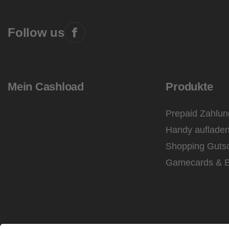
Follow us
Mein Cashload
Produkte
Prepaid Zahlun
Handy auflade
Shopping Guts
Gamecards & E