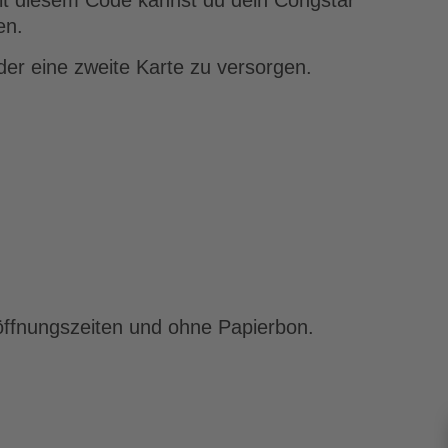
Mit diesem Code kannst du dein Congstar
en.
er eine zweite Karte zu versorgen.
nöffnungszeiten und ohne Papierbon.