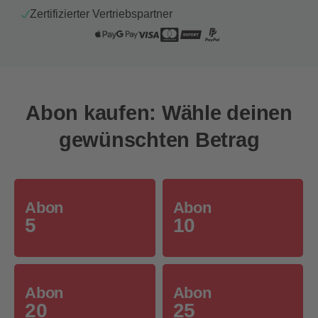
Zertifizierter Vertriebspartner
Abon kaufen: Wähle deinen
gewünschten Betrag
Abon
Abon
5
10
Abon
Abon
20
25