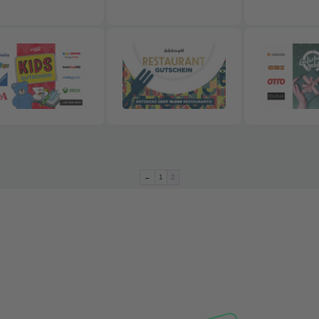
←
1
2