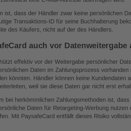
n ist, dass der Händler zwar keine persönlichen Da
utige Transaktions-ID für seine Buchhalterung be
eite des Käufers, nicht auf der des Händlers.
afeCard auch vor Datenweitergabe a
ützt effektiv vor der Weitergabe persönlicher Date
persönlichen Daten im Zahlungsprozess vorhanden s
den könnten. Händler können keine Kundendaten 
terleiten, weil sie diese Daten gar nicht erst erhal
em bei herkömmlichen Zahlungsmethoden ist, dass
persönliche Daten für Retargeting-Werbung nutzen 
fen. Mit PaysafeCard entfällt dieses Risiko vollstän