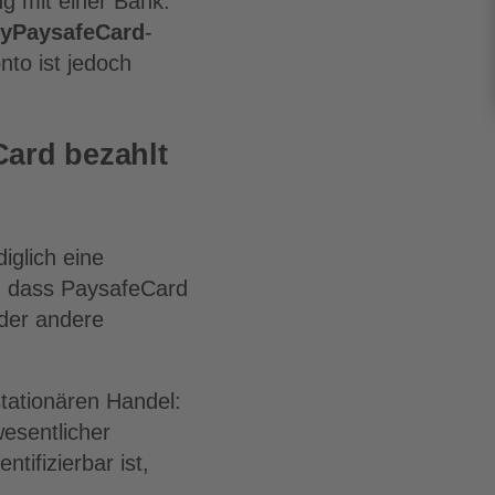
ng mit einer Bank.
yPaysafeCard
-
to ist jedoch
.
Card bezahlt
iglich eine
, dass PaysafeCard
der andere
stationären Handel:
wesentlicher
tifizierbar ist,