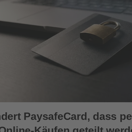
ndert PaysafeCard, dass pe
Online-Käufen geteilt wer