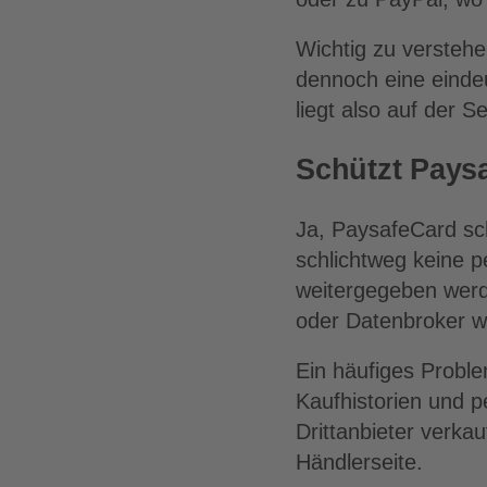
Wichtig zu verstehe
dennoch eine einde
liegt also auf der S
Schützt Pays
Ja, PaysafeCard sch
schlichtweg keine 
weitergegeben wer
oder Datenbroker wei
Ein häufiges Probl
Kaufhistorien und 
Drittanbieter verkau
Händlerseite.