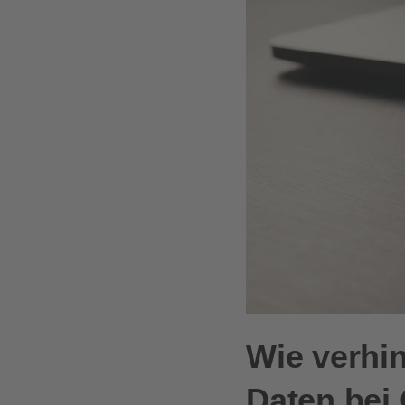
Wie verhi
Daten bei 