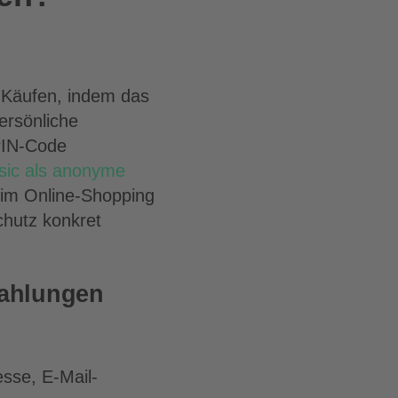
e-Käufen, indem das
ersönliche
 PIN-Code
sic als anonyme
beim Online-Shopping
chutz konkret
Zahlungen
sse, E-Mail-