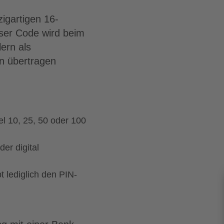
igartigen 16-
eser Code wird beim
ern als
n übertragen
l 10, 25, 50 oder 100
er digital
 lediglich den PIN-