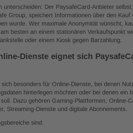
an unterscheiden: Der PaysafeCard-Anbieter selbst,
e Group, speichert Informationen über den Kauf
rben wurde. Wer maximale Anonymität wünscht, kau
am besten an einem stationären Verkaufspunkt w
Tankstelle oder einem Kiosk gegen Barzahlung.
line-Dienste eignet sich PaysafeC
sich besonders für Online-Dienste, bei denen Nut
ngsdaten hinterlegen möchten oder bei denen ein 
 soll. Dazu gehören Gaming-Plattformen, Online-C
er, Streaming-Dienste und digitale Abonnements.
gsbereiche sind: