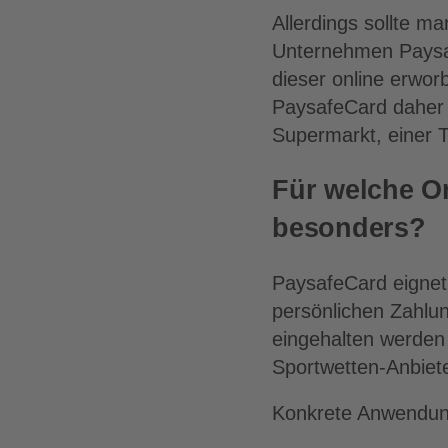
Allerdings sollte m
Unternehmen Paysaf
dieser online erwo
PaysafeCard daher 
Supermarkt, einer 
Für welche On
besonders?
PaysafeCard eignet 
persönlichen Zahlu
eingehalten werden
Sportwetten-Anbiet
Konkrete Anwendun