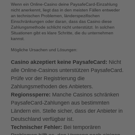
Wenn ein Online-Casino deine PaysafeCard-Einzahlung
nicht anerkennt, liegt das in den meisten Fällen entweder
an technischen Problemen, länderspezifischen
Einschränkungen oder daran, dass das Casino diese
Zahlungsmethode schlicht nicht unterstützt. In solchen
Situationen gibt es klare Schritte, die du unternehmen
kannst.
Mögliche Ursachen und Lösungen:
Casino akzeptiert keine PaysafeCard:
Nicht
alle Online-Casinos unterstützen PaysafeCard.
Prüfe vor der Registrierung die
Zahlungsmethoden des Anbieters.
Regionssperre:
Manche Casinos schränken
PaysafeCard-Zahlungen aus bestimmten
Ländern ein. Stelle sicher, dass der Anbieter in
Deutschland verfügbar ist.
Technischer Fehler:
Bei temporären