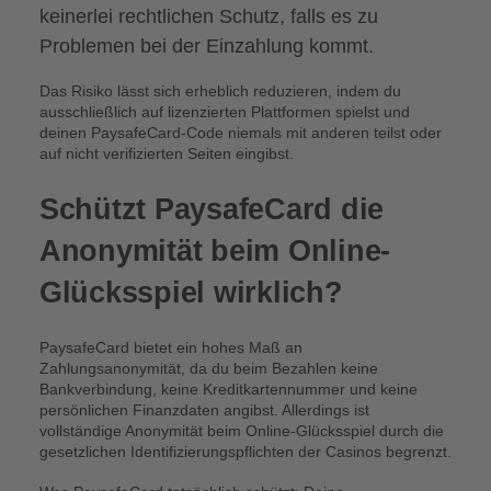
keinerlei rechtlichen Schutz, falls es zu
Problemen bei der Einzahlung kommt.
Das Risiko lässt sich erheblich reduzieren, indem du
ausschließlich auf lizenzierten Plattformen spielst und
deinen PaysafeCard-Code niemals mit anderen teilst oder
auf nicht verifizierten Seiten eingibst.
Schützt PaysafeCard die
Anonymität beim Online-
Glücksspiel wirklich?
PaysafeCard bietet ein hohes Maß an
Zahlungsanonymität, da du beim Bezahlen keine
Bankverbindung, keine Kreditkartennummer und keine
persönlichen Finanzdaten angibst. Allerdings ist
vollständige Anonymität beim Online-Glücksspiel durch die
gesetzlichen Identifizierungspflichten der Casinos begrenzt.