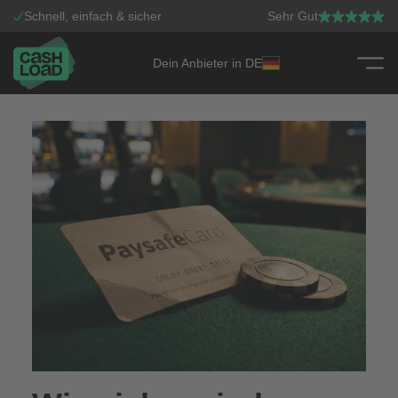
Schnell, einfach & sicher
Sehr Gut
Dein Anbieter in DE
Zum Inhalt springen