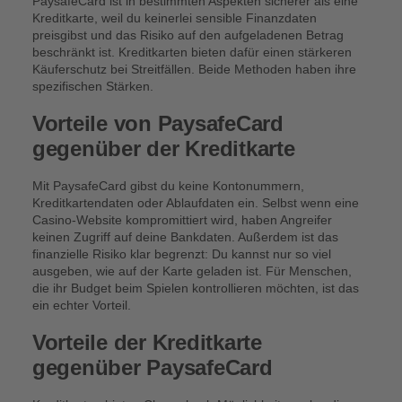
PaysafeCard ist in bestimmten Aspekten sicherer als eine
Kreditkarte, weil du keinerlei sensible Finanzdaten
preisgibst und das Risiko auf den aufgeladenen Betrag
beschränkt ist. Kreditkarten bieten dafür einen stärkeren
Käuferschutz bei Streitfällen. Beide Methoden haben ihre
spezifischen Stärken.
Vorteile von PaysafeCard
gegenüber der Kreditkarte
Mit PaysafeCard gibst du keine Kontonummern,
Kreditkartendaten oder Ablaufdaten ein. Selbst wenn eine
Casino-Website kompromittiert wird, haben Angreifer
keinen Zugriff auf deine Bankdaten. Außerdem ist das
finanzielle Risiko klar begrenzt: Du kannst nur so viel
ausgeben, wie auf der Karte geladen ist. Für Menschen,
die ihr Budget beim Spielen kontrollieren möchten, ist das
ein echter Vorteil.
Vorteile der Kreditkarte
gegenüber PaysafeCard