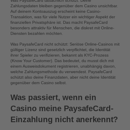
Was PaysafeCard tatsächlich schützt: Deine
Zahlungsdaten bleiben gegenüber dem Casino unsichtbar.
Auf deinem Kontoauszug erscheint keine Casino-
Transaktion, was für viele Nutzer ein wichtiger Aspekt der
finanziellen Privatsphäre ist. Das macht PaysafeCard
besonders attraktiv für Menschen, die diskret mit Online-
Diensten bezahlen möchten.
Was PaysafeCard nicht schützt: Seriöse Online-Casinos mit
gültiger Lizenz sind gesetzlich verpflichtet, die Identität
ihrer Spieler zu verifizieren, bekannt als KYC-Prozess
(Know Your Customer). Das bedeutet, du musst dich mit
einem Ausweisdokument registrieren, unabhängig davon,
welche Zahlungsmethode du verwendest. PaysafeCard
schützt also deine Finanzdaten, aber nicht deine Identität
gegenüber dem Casino selbst.
Was passiert, wenn ein
Casino meine PaysafeCard-
Einzahlung nicht anerkennt?