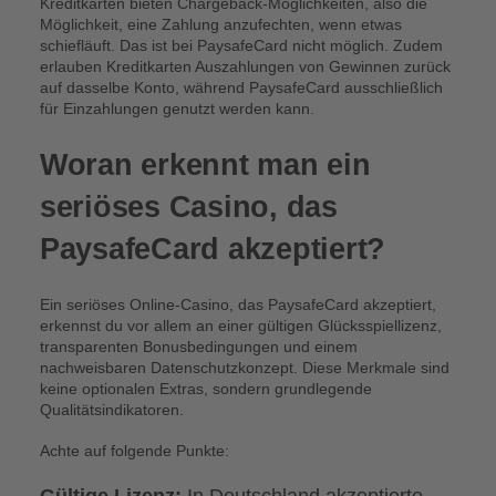
Kreditkarten bieten Chargeback-Möglichkeiten, also die
Möglichkeit, eine Zahlung anzufechten, wenn etwas
schiefläuft. Das ist bei PaysafeCard nicht möglich. Zudem
erlauben Kreditkarten Auszahlungen von Gewinnen zurück
auf dasselbe Konto, während PaysafeCard ausschließlich
für Einzahlungen genutzt werden kann.
Woran erkennt man ein
seriöses Casino, das
PaysafeCard akzeptiert?
Ein seriöses Online-Casino, das PaysafeCard akzeptiert,
erkennst du vor allem an einer gültigen Glücksspiellizenz,
transparenten Bonusbedingungen und einem
nachweisbaren Datenschutzkonzept. Diese Merkmale sind
keine optionalen Extras, sondern grundlegende
Qualitätsindikatoren.
Achte auf folgende Punkte: