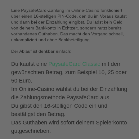
Eine PaysafeCard-Zahlung im Online-Casino funktioniert
über einen 16-stelligen PIN-Code, den du im Voraus kaufst
und dann bei der Einzahlung eingibst. Du lädst kein Geld
von deinem Bankkonto in Echtzeit, sondern nutzt bereits
vorhandenes Guthaben. Das macht den Vorgang schnell,
unkompliziert und ohne Bankbeteiligung.
Der Ablauf ist denkbar einfach:
Du kaufst eine
PaysafeCard Classic
mit dem
gewünschten Betrag, zum Beispiel 10, 25 oder
50 Euro.
Im Online-Casino wählst du bei der Einzahlung
die Zahlungsmethode PaysafeCard aus.
Du gibst den 16-stelligen Code ein und
bestätigst den Betrag.
Das Guthaben wird sofort deinem Spielerkonto
gutgeschrieben.