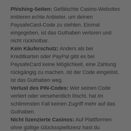
Phishing-Seiten:
Gefälschte Casino-Websites
imitieren echte Anbieter, um deinen
PaysafeCard-Code zu stehlen. Einmal
eingegeben, ist das Guthaben verloren und
nicht rückholbar.
Kein Käuferschutz:
Anders als bei
Kreditkarten oder PayPal gibt es bei
PaysafeCard keine Möglichkeit, eine Zahlung
rückgängig zu machen. Ist der Code eingelöst,
ist das Guthaben weg.
Verlust des PIN-Codes:
Wer seinen Code
verliert oder versehentlich löscht, hat im
schlimmsten Fall keinen Zugriff mehr auf das
Guthaben.
Nicht lizenzierte Casinos:
Auf Plattformen
ohne gültige Glücksspiellizenz hast du