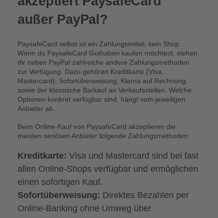
akzeptiert PaysafeCard
außer PayPal?
PaysafeCard selbst ist ein Zahlungsmittel, kein Shop.
Wenn du PaysafeCard Guthaben kaufen möchtest, stehen
dir neben PayPal zahlreiche andere Zahlungsmethoden
zur Verfügung. Dazu gehören Kreditkarte (Visa,
Mastercard), Sofortüberweisung, Klarna auf Rechnung
sowie der klassische Barkauf an Verkaufsstellen. Welche
Optionen konkret verfügbar sind, hängt vom jeweiligen
Anbieter ab.
Beim Online-Kauf von PaysafeCard akzeptieren die
meisten seriösen Anbieter folgende Zahlungsmethoden:
Kreditkarte:
Visa und Mastercard sind bei fast
allen Online-Shops verfügbar und ermöglichen
einen sofortigen Kauf.
Sofortüberweisung:
Direktes Bezahlen per
Online-Banking ohne Umweg über