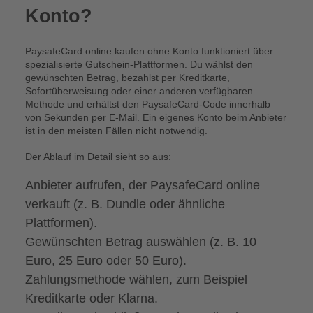
Konto?
PaysafeCard online kaufen ohne Konto funktioniert über
spezialisierte Gutschein-Plattformen. Du wählst den
gewünschten Betrag, bezahlst per Kreditkarte,
Sofortüberweisung oder einer anderen verfügbaren
Methode und erhältst den PaysafeCard-Code innerhalb
von Sekunden per E-Mail. Ein eigenes Konto beim Anbieter
ist in den meisten Fällen nicht notwendig.
Der Ablauf im Detail sieht so aus:
Anbieter aufrufen, der PaysafeCard online
verkauft (z. B. Dundle oder ähnliche
Plattformen).
Gewünschten Betrag auswählen (z. B. 10
Euro, 25 Euro oder 50 Euro).
Zahlungsmethode wählen, zum Beispiel
Kreditkarte oder Klarna.