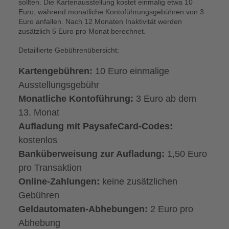
sollten. Die Kartenausstellung kostet einmalig etwa 10
Euro, während monatliche Kontoführungsgebühren von 3
Euro anfallen. Nach 12 Monaten Inaktivität werden
zusätzlich 5 Euro pro Monat berechnet.
Detaillierte Gebührenübersicht:
Kartengebühren:
10 Euro einmalige
Ausstellungsgebühr
Monatliche Kontoführung:
3 Euro ab dem
13. Monat
Aufladung mit PaysafeCard-Codes:
kostenlos
Banküberweisung zur Aufladung:
1,50 Euro
pro Transaktion
Online-Zahlungen:
keine zusätzlichen
Gebühren
Geldautomaten-Abhebungen:
2 Euro pro
Abhebung