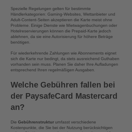
Spezielle Regelungen gelten für bestimmte
Händlerkategorien: Gaming-Websites, Wettanbieter und
Adult-Content-Seiten akzeptieren die Karte meist ohne
Probleme. Einige Dienste wie Mietwagenbuchungen oder
Hotelreservierungen können die Prepaid-Karte jedoch
ablehnen, da sie eine Autorisierung für höhere Beträge
benötigen.
Für wiederkehrende Zahlungen wie Abonnements eignet
sich die Karte nur bedingt, da stets ausreichend Guthaben
vorhanden sein muss. Planen Sie daher Ihre Aufladungen
entsprechend Ihren regelmäßigen Ausgaben.
Welche Gebühren fallen bei
der PaysafeCard Mastercard
an?
Die
Gebührenstruktur
umfasst verschiedene
Kostenpunkte, die Sie bei der Nutzung berücksichtigen