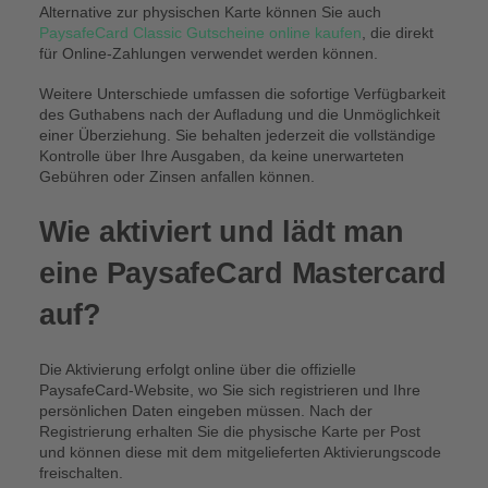
Alternative zur physischen Karte können Sie auch
PaysafeCard Classic Gutscheine online kaufen
, die direkt
für Online-Zahlungen verwendet werden können.
Weitere Unterschiede umfassen die sofortige Verfügbarkeit
des Guthabens nach der Aufladung und die Unmöglichkeit
einer Überziehung. Sie behalten jederzeit die vollständige
Kontrolle über Ihre Ausgaben, da keine unerwarteten
Gebühren oder Zinsen anfallen können.
Wie aktiviert und lädt man
eine PaysafeCard Mastercard
auf?
Die Aktivierung erfolgt online über die offizielle
PaysafeCard-Website, wo Sie sich registrieren und Ihre
persönlichen Daten eingeben müssen. Nach der
Registrierung erhalten Sie die physische Karte per Post
und können diese mit dem mitgelieferten Aktivierungscode
freischalten.