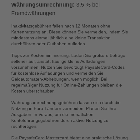
Währungsumrechnung:
3,5 % bei
Fremdwährungen
Inaktivitätsgebühren fallen nach 12 Monaten ohne
Kartennutzung an. Diese können Sie vermeiden, indem Sie
mindestens einmal jährlich eine kleine Transaktion
durchführen oder Guthaben aufladen.
Tipps zur Kostenminimierung: Laden Sie größere Beträge
seltener auf, anstatt häufige kleine Aufladungen
vorzunehmen. Nutzen Sie bevorzugt PaysafeCard-Codes
für kostenlose Aufladungen und vermeiden Sie
Geldautomaten-Abhebungen, wenn möglich. Bei
regelmäßiger Nutzung für Online-Zahlungen bleiben die
Kosten überschaubar.
Währungsumrechnungsgebühren lassen sich durch die
Nutzung in Euro-Ländern vermeiden. Planen Sie Ihre
Ausgaben im Voraus, um die monatlichen
Kontoführungsgebühren durch aktive Nutzung zu
rechtfertigen.
Die PaysafeCard Mastercard bietet eine praktische Lösung