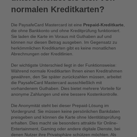
normalen Kreditkarten?
Die PaysafeCard Mastercard ist eine
Prepaid-Kreditkarte
,
die ohne Bankkonto und ohne Kreditprüfung funktioniert.
Sie laden die Karte im Voraus mit Guthaben auf und
können nur diesen Betrag ausgeben. Im Gegensatz zu
herkömmlichen Kreditkarten gibt es keine monatlichen
Abrechnungen oder Kreditlinien.
Der wichtigste Unterschied liegt in der Funktionsweise:
Während normale Kreditkarten Ihnen einen Kreditrahmen
gewähren, den Sie später zurückzahlen müssen, arbeitet
die PaysafeCard Mastercard ausschließlich mit
vorhandenem Guthaben. Dies bietet mehrere Vorteile für
anonyme Zahlungen und eine bessere Kostenkontrolle.
Die Anonymität steht bei dieser Prepaid-Lösung im
Vordergrund. Sie müssen keine persönlichen Bankdaten
preisgeben und können die Karte ohne Identitätsprüfung
erhalten. Dies macht sie besonders attraktiv für Online-
Entertainment, Gaming oder andere digitale Dienste, bei
denen Nutzer ihre Privatsphäre schützen möchten. Als