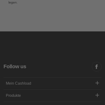
legen.
Follow us
Mein Cashload
Produkte