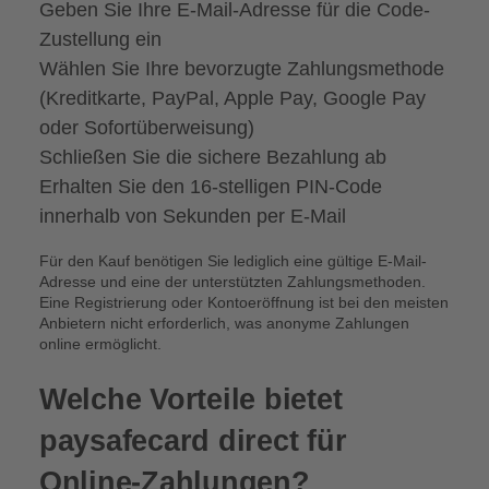
Geben Sie Ihre E-Mail-Adresse für die Code-
Zustellung ein
Wählen Sie Ihre bevorzugte Zahlungsmethode
(Kreditkarte, PayPal, Apple Pay, Google Pay
oder Sofortüberweisung)
Schließen Sie die sichere Bezahlung ab
Erhalten Sie den 16-stelligen PIN-Code
innerhalb von Sekunden per E-Mail
Für den Kauf benötigen Sie lediglich eine gültige E-Mail-
Adresse und eine der unterstützten Zahlungsmethoden.
Eine Registrierung oder Kontoeröffnung ist bei den meisten
Anbietern nicht erforderlich, was anonyme Zahlungen
online ermöglicht.
Welche Vorteile bietet
paysafecard direct für
Online-Zahlungen?