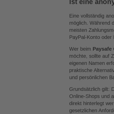
Ist eine ano
Eine vollständig a
möglich. Während di
meisten Zahlungsmet
PayPal-Konto oder 
Wer beim
Paysafe
möchte, sollte auf
eigenen Namen erfo
praktische Alternat
und persönlichen B
Grundsätzlich gilt:
Online-Shops und au
direkt hinterlegt w
gesetzlichen Anford