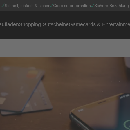
Schnell, einfach & sicher
Code sofort erhalten
Sichere Bezahlung
aufladen
Shopping Gutscheine
Gamecards & Entertainme