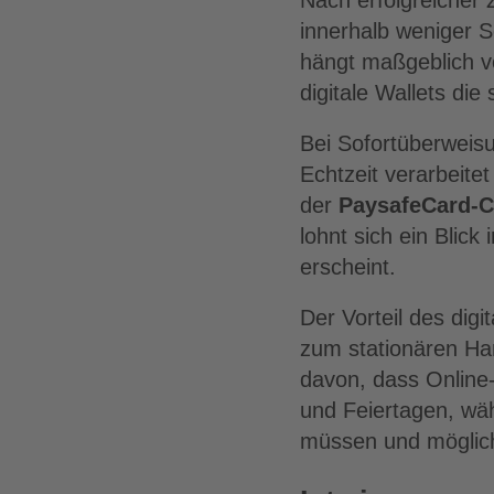
Nach erfolgreicher 
innerhalb weniger S
hängt maßgeblich v
digitale Wallets die
Bei Sofortüberweisu
Echtzeit verarbeitet
der
PaysafeCard-
lohnt sich ein Blick
erscheint.
Der Vorteil des digi
zum stationären Ha
davon, dass Online
und Feiertagen, wä
müssen und möglich