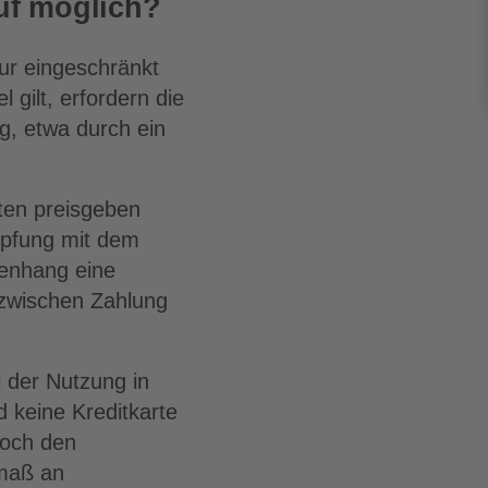
uf möglich?
ur eingeschränkt
gilt, erfordern die
g, etwa durch ein
ten preisgeben
üpfung mit dem
menhang eine
e zwischen Zahlung
i der Nutzung in
d keine Kreditkarte
doch den
tmaß an