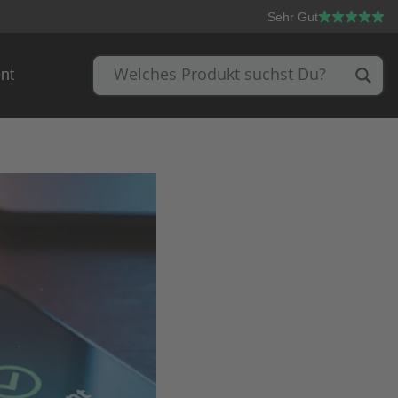
Sehr Gut
nt