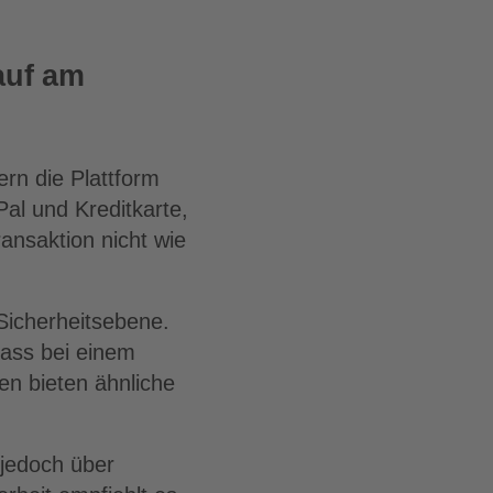
auf am
ern die Plattform
al und Kreditkarte,
ansaktion nicht wie
 Sicherheitsebene.
dass bei einem
ten bieten ähnliche
 jedoch über