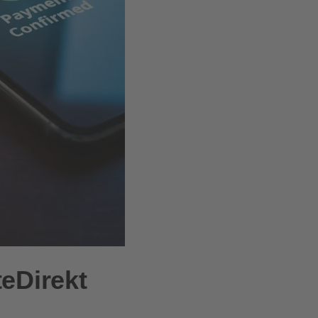
eDirekt