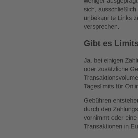
weniger ausgeprägt
sich, ausschließlic
unbekannte Links zu
versprechen.
Gibt es Limit
Ja, bei einigen Za
oder zusätzliche Ge
Transaktionsvolumen
Tageslimits für Onl
Gebühren entstehen 
durch den Zahlungs
vornimmt oder eine
Transaktionen in Eu