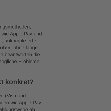
lungsmethoden,
s wie Apple Pay und
e, unkomplizierte
ufen
, ohne lange
te beantworten die
 mögliche Probleme
t konkret?
en (Visa und
oden wie Apple Pay
Zahlungswege ab,