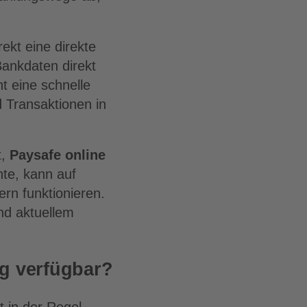
ekt eine direkte
Bankdaten direkt
 eine schnelle
d Transaktionen in
t,
Paysafe online
hte, kann auf
ern funktionieren.
nd aktuellem
ng verfügbar?