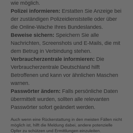
wie möglich.
Polizei informieren:
Erstatten Sie Anzeige bei
der zuständigen Polizeidienststelle oder über
die Online-Wache Ihres Bundeslandes.
Beweise sichern:
Speichern Sie alle
Nachrichten, Screenshots und E-Mails, die mit
dem Betrug in Verbindung stehen.
Verbraucherzentrale informieren:
Die
Verbraucherzentrale Deutschland hilft
Betroffenen und kann vor ähnlichen Maschen
warnen.
Passwörter ändern:
Falls persönliche Daten
übermittelt wurden, sollten alle relevanten
Passwörter sofort geändert werden.
Auch wenn eine Rückerstattung in den meisten Fällen nicht
möglich ist, hilft die Meldung dabei, andere potenzielle
Opfer zu schützen und Ermittlungen einzuleiten.