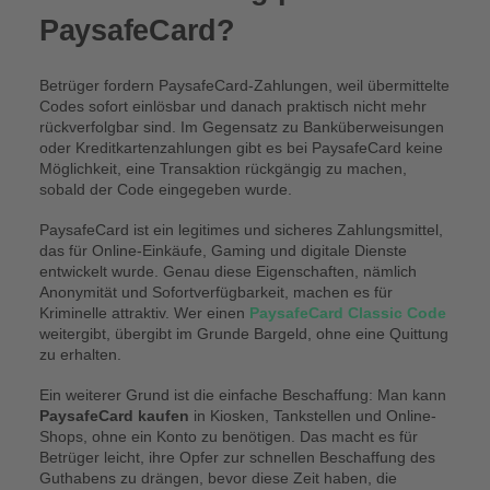
PaysafeCard?
Betrüger fordern PaysafeCard-Zahlungen, weil übermittelte
Codes sofort einlösbar und danach praktisch nicht mehr
rückverfolgbar sind. Im Gegensatz zu Banküberweisungen
oder Kreditkartenzahlungen gibt es bei PaysafeCard keine
Möglichkeit, eine Transaktion rückgängig zu machen,
sobald der Code eingegeben wurde.
PaysafeCard ist ein legitimes und sicheres Zahlungsmittel,
das für Online-Einkäufe, Gaming und digitale Dienste
entwickelt wurde. Genau diese Eigenschaften, nämlich
Anonymität und Sofortverfügbarkeit, machen es für
Kriminelle attraktiv. Wer einen
PaysafeCard Classic Code
weitergibt, übergibt im Grunde Bargeld, ohne eine Quittung
zu erhalten.
Ein weiterer Grund ist die einfache Beschaffung: Man kann
PaysafeCard kaufen
in Kiosken, Tankstellen und Online-
Shops, ohne ein Konto zu benötigen. Das macht es für
Betrüger leicht, ihre Opfer zur schnellen Beschaffung des
Guthabens zu drängen, bevor diese Zeit haben, die