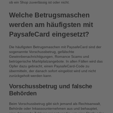
ob ein Shop zuverlässig ist oder nicht.
Welche Betrugsmaschen
werden am häufigsten mit
PaysafeCard eingesetzt?
Die häufigsten Betrugsmaschen mit PaysafeCard sind der
sogenannte Vorschussbetrug, gefälschte
Gewinnbenachrichtigungen, Romance Scams und
betrügerische Marktplatzangebote. In allen Fällen wird das
Opfer dazu gebracht, einen PaysafeCard-Code zu
übermitteln, der danach sofort eingelöst wird und nicht
zurückgeholt werden kann.
Vorschussbetrug und falsche
Behörden
Beim Vorschussbetrug gibt sich jemand als Rechtsanwalt,
Behörde oder Inkassounternehmen aus und behauptet,