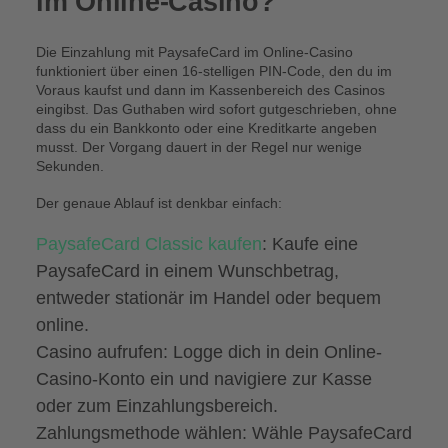
im Online-Casino?
Die Einzahlung mit PaysafeCard im Online-Casino
funktioniert über einen 16-stelligen PIN-Code, den du im
Voraus kaufst und dann im Kassenbereich des Casinos
eingibst. Das Guthaben wird sofort gutgeschrieben, ohne
dass du ein Bankkonto oder eine Kreditkarte angeben
musst. Der Vorgang dauert in der Regel nur wenige
Sekunden.
Der genaue Ablauf ist denkbar einfach:
PaysafeCard Classic kaufen
: Kaufe eine
PaysafeCard in einem Wunschbetrag,
entweder stationär im Handel oder bequem
online.
Casino aufrufen: Logge dich in dein Online-
Casino-Konto ein und navigiere zur Kasse
oder zum Einzahlungsbereich.
Zahlungsmethode wählen: Wähle PaysafeCard