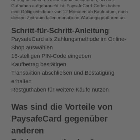
Guthaben aufgebraucht ist. PaysafeCard-Codes haben
eine Gültigkeitsdauer von 12 Monaten ab Kaufdatum, nach
diesem Zeitraum fallen monatliche Wartungsgebühren an.
Schritt-für-Schritt-Anleitung
PaysafeCard als Zahlungsmethode im Online-
Shop auswählen
16-stelligen PIN-Code eingeben
Kaufbetrag bestätigen
Transaktion abschließen und Bestätigung
erhalten
Restguthaben für weitere Käufe nutzen
Was sind die Vorteile von
PaysafeCard gegenüber
anderen