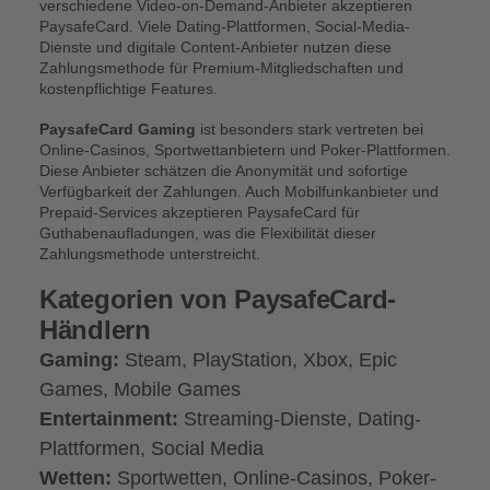
verschiedene Video-on-Demand-Anbieter akzeptieren
PaysafeCard. Viele Dating-Plattformen, Social-Media-
Dienste und digitale Content-Anbieter nutzen diese
Zahlungsmethode für Premium-Mitgliedschaften und
kostenpflichtige Features.
PaysafeCard Gaming
ist besonders stark vertreten bei
Online-Casinos, Sportwettanbietern und Poker-Plattformen.
Diese Anbieter schätzen die Anonymität und sofortige
Verfügbarkeit der Zahlungen. Auch Mobilfunkanbieter und
Prepaid-Services akzeptieren PaysafeCard für
Guthabenaufladungen, was die Flexibilität dieser
Zahlungsmethode unterstreicht.
Kategorien von PaysafeCard-
Händlern
Gaming:
Steam, PlayStation, Xbox, Epic
Games, Mobile Games
Entertainment:
Streaming-Dienste, Dating-
Plattformen, Social Media
Wetten:
Sportwetten, Online-Casinos, Poker-