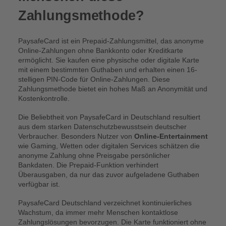
Zahlungsmethode?
PaysafeCard ist ein Prepaid-Zahlungsmittel, das anonyme
Online-Zahlungen ohne Bankkonto oder Kreditkarte
ermöglicht. Sie kaufen eine physische oder digitale Karte
mit einem bestimmten Guthaben und erhalten einen 16-
stelligen PIN-Code für Online-Zahlungen. Diese
Zahlungsmethode bietet ein hohes Maß an Anonymität und
Kostenkontrolle.
Die Beliebtheit von PaysafeCard in Deutschland resultiert
aus dem starken Datenschutzbewusstsein deutscher
Verbraucher. Besonders Nutzer von
Online-Entertainment
wie Gaming, Wetten oder digitalen Services schätzen die
anonyme Zahlung ohne Preisgabe persönlicher
Bankdaten. Die Prepaid-Funktion verhindert
Überausgaben, da nur das zuvor aufgeladene Guthaben
verfügbar ist.
PaysafeCard Deutschland verzeichnet kontinuierliches
Wachstum, da immer mehr Menschen kontaktlose
Zahlungslösungen bevorzugen. Die Karte funktioniert ohne