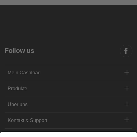
Follow us
Mein Cashload
Produkte
Über uns
Kontakt & Support