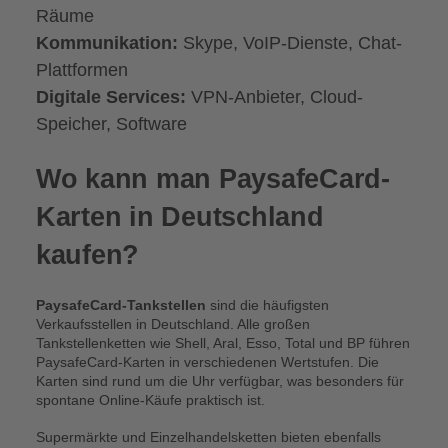
Räume
Kommunikation:
Skype, VoIP-Dienste, Chat-
Plattformen
Digitale Services:
VPN-Anbieter, Cloud-
Speicher, Software
Wo kann man PaysafeCard-
Karten in Deutschland
kaufen?
PaysafeCard-Tankstellen
sind die häufigsten
Verkaufsstellen in Deutschland. Alle großen
Tankstellenketten wie Shell, Aral, Esso, Total und BP führen
PaysafeCard-Karten in verschiedenen Wertstufen. Die
Karten sind rund um die Uhr verfügbar, was besonders für
spontane Online-Käufe praktisch ist.
Supermärkte und Einzelhandelsketten bieten ebenfalls