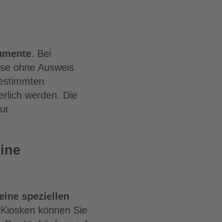
umente
. Bei
ise ohne Ausweis
bestimmten
erlich werden. Die
ur
ine
eine speziellen
r Kiosken können Sie