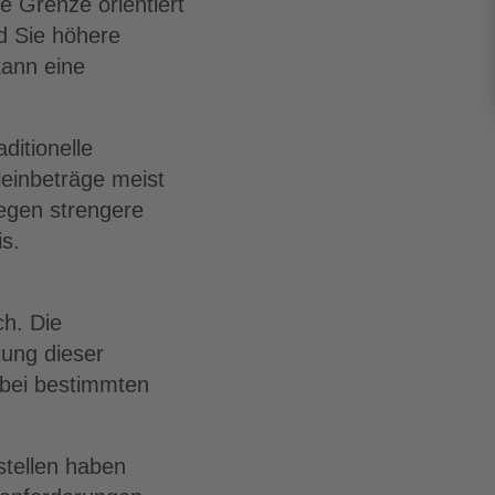
se Grenze orientiert
d Sie höhere
kann eine
ditionelle
einbeträge meist
egen strengere
s.
ch. Die
ung dieser
 bei bestimmten
stellen haben