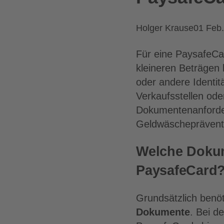
Posted
Holger Krause
01 Feb.
by:
Für eine PaysafeCa
kleineren Beträgen
oder andere Identi
Verkaufsstellen ode
Dokumentenanforde
Geldwäschepräventio
Welche Dokum
PaysafeCard
Grundsätzlich benöt
Dokumente
. Bei d