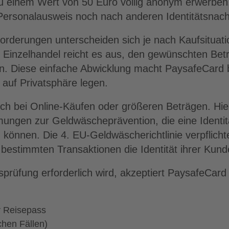
u einem Wert von 50 Euro völlig anonym erwerben.
ersonalausweis noch nach anderen Identitätsnach
rderungen unterscheiden sich je nach Kaufsituati
m Einzelhandel reicht es aus, den gewünschten Bet
en. Diese einfache Abwicklung macht PaysafeCard 
 auf Privatsphäre legen.
ich bei Online-Käufen oder größeren Beträgen. Hie
mungen zur Geldwäscheprävention, die eine Identit
 können. Die 4. EU-Geldwäscherichtlinie verpflicht
 bestimmten Transaktionen die Identität ihrer Kun
sprüfung erforderlich wird, akzeptiert PaysafeCard
r Reisepass
chen Fällen)