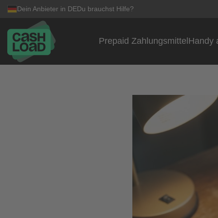
Dein Anbieter in DE
Du brauchst Hilfe?
Prepaid Zahlungsmittel
Handy 
Zum Inhalt springen