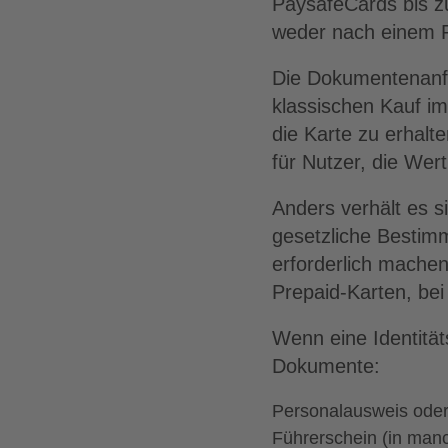
PaysafeCards bis z
weder nach einem P
Die Dokumentenanfo
klassischen Kauf i
die Karte zu erhalt
für Nutzer, die Wert
Anders verhält es s
gesetzliche Bestim
erforderlich machen
Prepaid-Karten, bei
Wenn eine Identität
Dokumente:
Personalausweis ode
Führerschein (in man