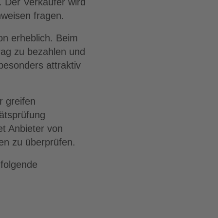
 Der Verkäufer wird
weisen fragen.
on erheblich. Beim
rag zu bezahlen und
besonders attraktiv
r greifen
ätsprüfung
et Anbieter von
den zu überprüfen.
 folgende