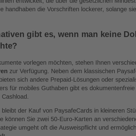
tlinien entwickelt, die über die gesetzlichen Minde
 handhaben die Vorschriften lockerer, solange sie 
nativen gibt es, wenn man keine D
hte?
kumente vorlegen möchten, stehen Ihnen verschi
ven
zur Verfügung. Neben dem klassischen Paysaf
bieten sich andere Prepaid-Lösungen oder spezialis
ers für mobiles Guthaben gibt es dokumentenfreie
i Cashload.
bleibt der Kauf von PaysafeCards in kleineren Stü
te können Sie zwei 50-Euro-Karten an verschieden
ategie umgeht oft die Ausweispflicht und ermöglic