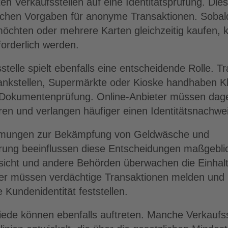
en Verkaufsstellen auf eine Identitätsprüfung. Die
lichen Vorgaben für anonyme Transaktionen. Sobal
öchten oder mehrere Karten gleichzeitig kaufen, 
forderlich werden.
stelle spielt ebenfalls eine entscheidende Rolle. Tra
Tankstellen, Supermärkte oder Kioske handhaben Kl
 Dokumentenprüfung. Online-Anbieter müssen dag
ren und verlangen häufiger einen Identitätsnachwei
mmungen zur Bekämpfung von Geldwäsche und
erung beeinflussen diese Entscheidungen maßgebli
sicht und andere Behörden überwachen die Einhalt
eter müssen verdächtige Transaktionen melden und
 Kundenidentität feststellen.
iede können ebenfalls auftreten. Manche Verkaufs