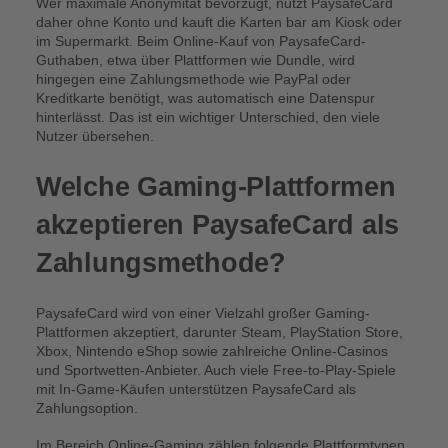
Wer maximale Anonymität bevorzugt, nutzt PaysafeCard
daher ohne Konto und kauft die Karten bar am Kiosk oder
im Supermarkt. Beim Online-Kauf von PaysafeCard-
Guthaben, etwa über Plattformen wie Dundle, wird
hingegen eine Zahlungsmethode wie PayPal oder
Kreditkarte benötigt, was automatisch eine Datenspur
hinterlässt. Das ist ein wichtiger Unterschied, den viele
Nutzer übersehen.
Welche Gaming-Plattformen
akzeptieren PaysafeCard als
Zahlungsmethode?
PaysafeCard wird von einer Vielzahl großer Gaming-
Plattformen akzeptiert, darunter Steam, PlayStation Store,
Xbox, Nintendo eShop sowie zahlreiche Online-Casinos
und Sportwetten-Anbieter. Auch viele Free-to-Play-Spiele
mit In-Game-Käufen unterstützen PaysafeCard als
Zahlungsoption.
Im Bereich Online-Gaming zählen folgende Plattformtypen