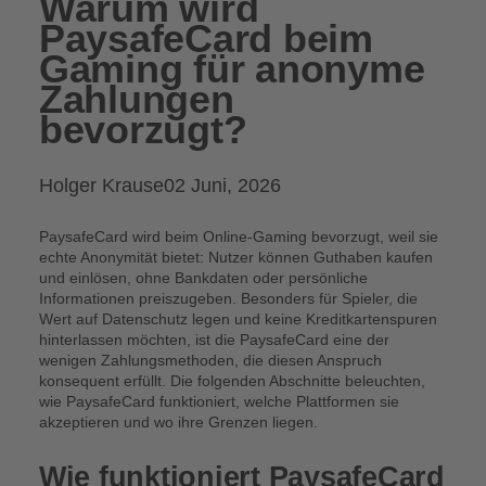
Warum wird
PaysafeCard beim
Gaming für anonyme
Zahlungen
bevorzugt?
Posted
Holger Krause
02 Juni, 2026
by:
PaysafeCard wird beim Online-Gaming bevorzugt, weil sie
echte Anonymität bietet: Nutzer können Guthaben kaufen
und einlösen, ohne Bankdaten oder persönliche
Informationen preiszugeben. Besonders für Spieler, die
Wert auf Datenschutz legen und keine Kreditkartenspuren
hinterlassen möchten, ist die PaysafeCard eine der
wenigen Zahlungsmethoden, die diesen Anspruch
konsequent erfüllt. Die folgenden Abschnitte beleuchten,
wie PaysafeCard funktioniert, welche Plattformen sie
akzeptieren und wo ihre Grenzen liegen.
Wie funktioniert PaysafeCard