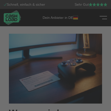
Schnell, einfach & sicher
Sehr Gut
Dein Anbieter in DE
Zum Inhalt springen