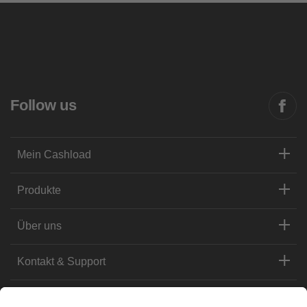
Follow us
Mein Cashload
Produkte
Über uns
Kontakt & Support