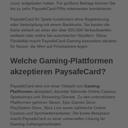
zuvor aufgeladen haben. Für größere Beträge können Sie
bis zu zehn PaysafeCard-PINs miteinander kombinieren.
PaysafeCard für Spiele funktioniert ohne Registrierung
oder Verknüpfung mit einem Bankkonto. Sie kaufen die
Karte einfach an einer der über 650.000 Verkaufsstellen
weltweit oder online bei autorisierten Händlern. Diese
Flexibilität macht PaysafeCard-Gaming besonders attraktiv
für Nutzer, die Wert auf Privatsphäre legen.
Welche Gaming-Plattformen
akzeptieren PaysafeCard?
PaysafeCard wird von einer Vielzahl von
Gaming-
Plattformen
akzeptiert, darunter führende Online-Casinos,
Spieleshops und Streaming-Dienste. Zu den unterstützten
Plattformen gehören Steam, Epic Games Store,
PlayStation Store, Xbox Live sowie zahlreiche Online-
Casinos und Sportwettenanbieter. Die breite Akzeptanz
macht PaysafeCard zu einer universellen Lösung für
Gaming-Zahlungsmethoden.