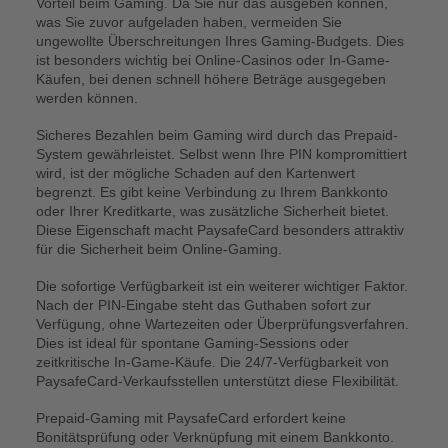
Vorteil beim Gaming. Da Sie nur das ausgeben können,
was Sie zuvor aufgeladen haben, vermeiden Sie
ungewollte Überschreitungen Ihres Gaming-Budgets. Dies
ist besonders wichtig bei Online-Casinos oder In-Game-
Käufen, bei denen schnell höhere Beträge ausgegeben
werden können.
Sicheres Bezahlen beim Gaming wird durch das Prepaid-
System gewährleistet. Selbst wenn Ihre PIN kompromittiert
wird, ist der mögliche Schaden auf den Kartenwert
begrenzt. Es gibt keine Verbindung zu Ihrem Bankkonto
oder Ihrer Kreditkarte, was zusätzliche Sicherheit bietet.
Diese Eigenschaft macht PaysafeCard besonders attraktiv
für die Sicherheit beim Online-Gaming.
Die sofortige Verfügbarkeit ist ein weiterer wichtiger Faktor.
Nach der PIN-Eingabe steht das Guthaben sofort zur
Verfügung, ohne Wartezeiten oder Überprüfungsverfahren.
Dies ist ideal für spontane Gaming-Sessions oder
zeitkritische In-Game-Käufe. Die 24/7-Verfügbarkeit von
PaysafeCard-Verkaufsstellen unterstützt diese Flexibilität.
Prepaid-Gaming mit PaysafeCard erfordert keine
Bonitätsprüfung oder Verknüpfung mit einem Bankkonto.