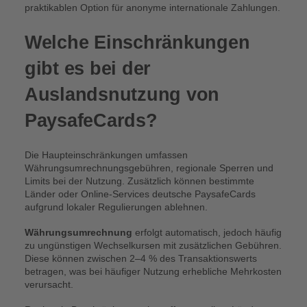
praktikablen Option für anonyme internationale Zahlungen.
Welche Einschränkungen
gibt es bei der
Auslandsnutzung von
PaysafeCards?
Die Haupteinschränkungen umfassen
Währungsumrechnungsgebühren, regionale Sperren und
Limits bei der Nutzung. Zusätzlich können bestimmte
Länder oder Online-Services deutsche PaysafeCards
aufgrund lokaler Regulierungen ablehnen.
Währungsumrechnung
erfolgt automatisch, jedoch häufig
zu ungünstigen Wechselkursen mit zusätzlichen Gebühren.
Diese können zwischen 2–4 % des Transaktionswerts
betragen, was bei häufiger Nutzung erhebliche Mehrkosten
verursacht.