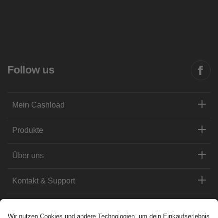
Follow us
Mein Cashload
Produkte
Über uns
Kontakt & Support