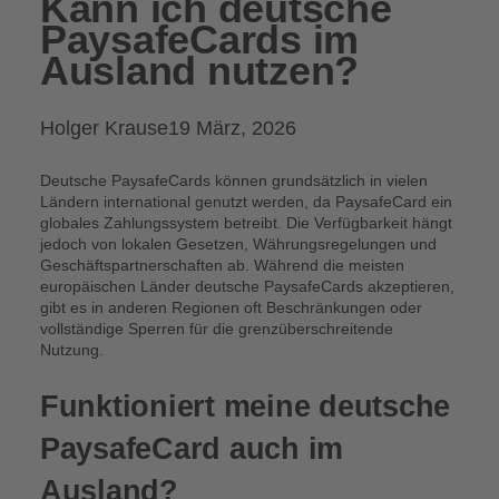
Kann ich deutsche
PaysafeCards im
Ausland nutzen?
Posted
Holger Krause
19 März, 2026
by:
Deutsche PaysafeCards können grundsätzlich in vielen
Ländern international genutzt werden, da PaysafeCard ein
globales Zahlungssystem betreibt. Die Verfügbarkeit hängt
jedoch von lokalen Gesetzen, Währungsregelungen und
Geschäftspartnerschaften ab. Während die meisten
europäischen Länder deutsche PaysafeCards akzeptieren,
gibt es in anderen Regionen oft Beschränkungen oder
vollständige Sperren für die grenzüberschreitende
Nutzung.
Funktioniert meine deutsche
PaysafeCard auch im
Ausland?