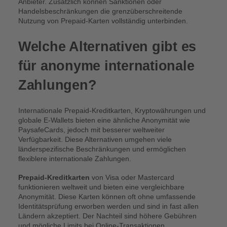
Anbieter. Zusätzlich können Sanktionen oder
Handelsbeschränkungen die grenzüberschreitende
Nutzung von Prepaid-Karten vollständig unterbinden.
Welche Alternativen gibt es
für anonyme internationale
Zahlungen?
Internationale Prepaid-Kreditkarten, Kryptowährungen und
globale E-Wallets bieten eine ähnliche Anonymität wie
PaysafeCards, jedoch mit besserer weltweiter
Verfügbarkeit. Diese Alternativen umgehen viele
länderspezifische Beschränkungen und ermöglichen
flexiblere internationale Zahlungen.
Prepaid-Kreditkarten
von Visa oder Mastercard
funktionieren weltweit und bieten eine vergleichbare
Anonymität. Diese Karten können oft ohne umfassende
Identitätsprüfung erworben werden und sind in fast allen
Ländern akzeptiert. Der Nachteil sind höhere Gebühren
und mögliche Limits bei Online-Transaktionen.