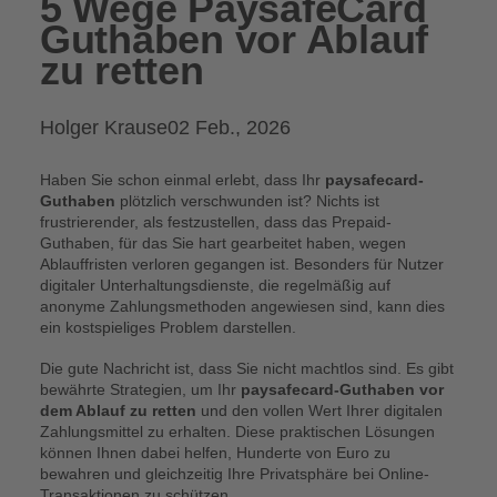
5 Wege PaysafeCard
Guthaben vor Ablauf
zu retten
Posted
Holger Krause
02 Feb., 2026
by:
Haben Sie schon einmal erlebt, dass Ihr
paysafecard-
Guthaben
plötzlich verschwunden ist? Nichts ist
frustrierender, als festzustellen, dass das Prepaid-
Guthaben, für das Sie hart gearbeitet haben, wegen
Ablauffristen verloren gegangen ist. Besonders für Nutzer
digitaler Unterhaltungsdienste, die regelmäßig auf
anonyme Zahlungsmethoden angewiesen sind, kann dies
ein kostspieliges Problem darstellen.
Die gute Nachricht ist, dass Sie nicht machtlos sind. Es gibt
bewährte Strategien, um Ihr
paysafecard-Guthaben vor
dem Ablauf zu retten
und den vollen Wert Ihrer digitalen
Zahlungsmittel zu erhalten. Diese praktischen Lösungen
können Ihnen dabei helfen, Hunderte von Euro zu
bewahren und gleichzeitig Ihre Privatsphäre bei Online-
Transaktionen zu schützen.