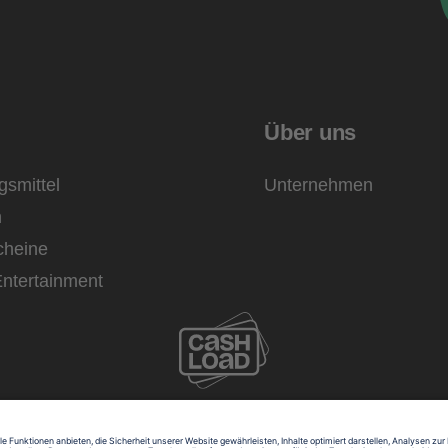
Über uns
gsmittel
Unternehmen
n
cheine
ntertainment