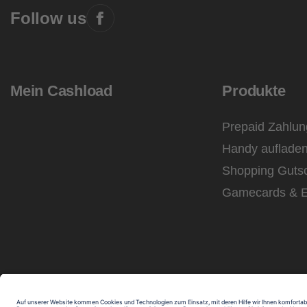
Follow us
Mein Cashload
Produkte
Prepaid Zahlun
Handy auflade
Shopping Guts
Gamecards & E